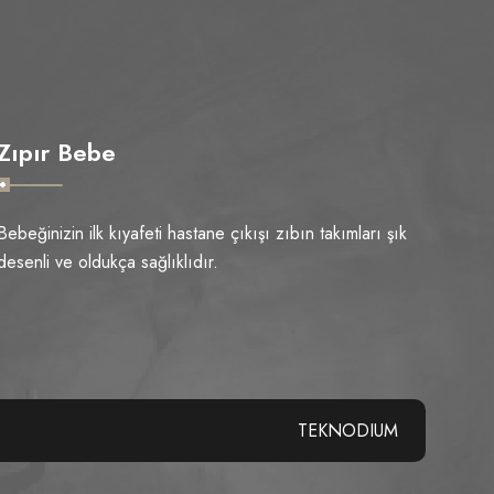
Zıpır Bebe
Bebeğinizin ilk kıyafeti hastane çıkışı zıbın takımları şık
desenli ve oldukça sağlıklıdır.
TEKNODIUM