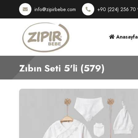
info@zipirbebe.com
+90 (224) 256 70
Anasayfa
Zıbın Seti 5'li (579)