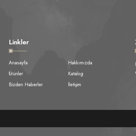
Linkler
Anasayfa
Hakkımızda
Ürünler
Katalog
Bizden Haberler
İletişim