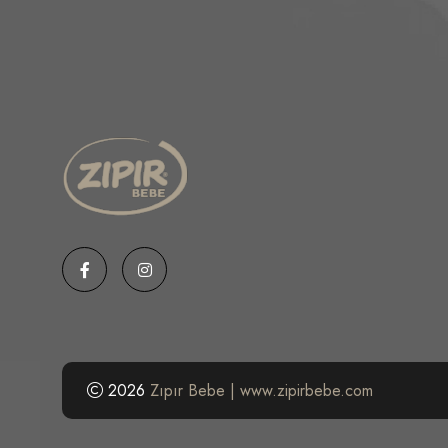
2026
Zıpır Bebe | www.zipirbebe.com