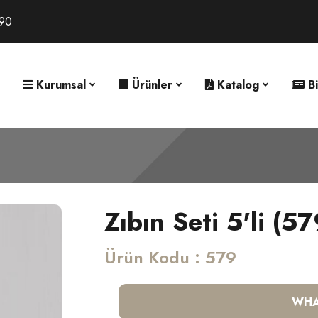
 90
Kurumsal
Ürünler
Katalog
Bi
Zıbın Seti 5'li (57
Ürün Kodu : 579
WHA